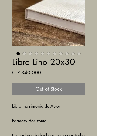
Libro Lino 20x30
Price
CLP 340,000
Out of Stock
Libro matrimonio de Autor
Formato Horizontal
Encuadernado hecho a mano por Yerko