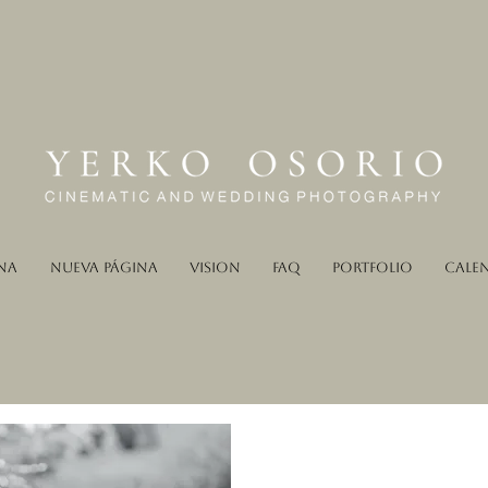
na
Nueva página
Vision
FAQ
Portfolio
Cale
ORTANT: IT MAY TAKE A FEW SECONDS FOR THE CALENDAR TO 