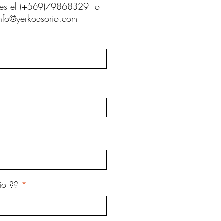
 es el (+569)79868329 o
info@yerkoosorio.com
nio ??