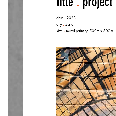
title
.
project
.
date
2023
.
city
Zurich
.
size
mural painting 500m x 500m